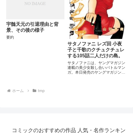
作品が生まれるのでしょうか？
宇髄天元の引退理由と背
景、その後の様子
要約
サタノファニ レズ回 小夜
子と千歌のクチュクチュレ
する105話二人だけの島。
サタノファニは、ヤングマガジン
連載の美少女殺し合いバトルマン
ガ。本日発売のヤングマガジン
39号にサタノファニ22話載って
ます！カチュアの罠にハマって宙
吊りの千歌です！！
ホーム
tmp
pic.twitter.com/hhK6qtiwIC— 公
式『サタノフ...
コミックのおすすめの作品 人気・名作ランキン