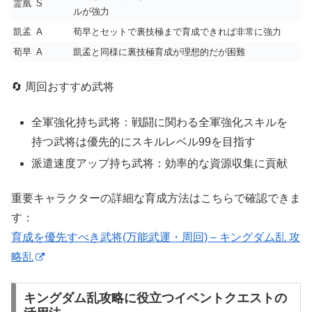
霊凰
S
ルが強力
凱孟
A
荀早とセットで裏技極まで育成できれば非常に強力
荀早
A
凱孟と同様に裏技極育成が理想的だが困難
🔄 周回おすすめ武将
全軍強化持ち武将：戦闘に関わる全軍強化スキルを
持つ武将は優先的にスキルレベル99を目指す
派遣速度アップ持ち武将：効率的な資源収集に貢献
重要キャラクターの詳細な育成方法はこちらで確認できま
す：
育成を優先すべき武将(万能武運・周回) – キングダム乱 攻
略乱
キングダム乱攻略に役立つイベントクエストの