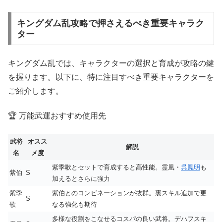
キングダム乱攻略で押さえるべき重要キャラク
ター
キングダム乱では、キャラクターの選択と育成が攻略の鍵
を握ります。以下に、特に注目すべき重要キャラクターを
ご紹介します。
🏆 万能武運おすすめ使用先
武将
オスス
解説
名
メ度
紫季歌とセットで育成すると高性能。霊凰・
呉鳳明
も
紫伯
S
加えるとさらに強力
紫季
紫伯とのコンビネーションが抜群。裏スキル追加で更
S
歌
なる強化も期待
多様な役割をこなせるコスパの良い武将。デハフスキ