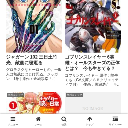
ジャガーン 102 三日土竹
ゴブリンスレイヤー 6英
光、敵側に寝返る
雄・オールスターズの正体
とは？ 今も生きてる？
グロテスクなヒーローもの。一般
人は無残にはじけ死ぬ。ジャガー
ゴブリンスレイヤー 原作：蝸牛
ン 1巻 | 原作：金城宗幸「この
くも（GA文庫／ＳＢクリエイテ
マンガがすごい！」ランクイン。
ィブ刊） 作画：黒瀬浩介 キャ
ことなかれ主義のいまどき警官
ラクター原案：神奈月昇 ＞＞＞
は、常々「ぶっぱなしたい」と思
いますぐ無料で読む(07/11まで無
無料コミック
無料コミック
ってました。自分を殺して無難に
料)
生きる日々。このままいくと、...
メニュー
ホーム
検索
トップ
サイドバー