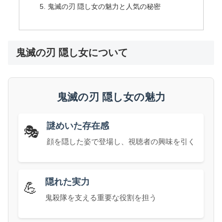
鬼滅の刃 隠し女の魅力と人気の秘密
鬼滅の刃 隠し女について
鬼滅の刃 隠し女の魅力
謎めいた存在感
🎭
顔を隠した姿で登場し、視聴者の興味を引く
隠れた実力
💪
鬼殺隊を支える重要な役割を担う