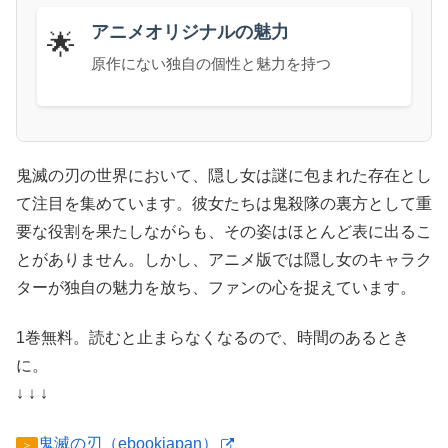
アニメオリジナルの魅力
🌟
原作にない独自の個性と魅力を持つ
鬼滅の刃の世界において、隠し女は謎に包まれた存在とし
て注目を集めています。彼女たちは鬼殺隊の裏方として重
要な役割を果たしながらも、その姿はほとんど表に出るこ
とがありません。しかし、アニメ版では隠し女のキャラク
ターが独自の魅力を放ち、ファンの心を捉えています。
1巻無料。読むと止まらなくなるので、時間のあるとき
に。
↓ ↓ ↓
鬼滅の刃（ebookjapan）
＞