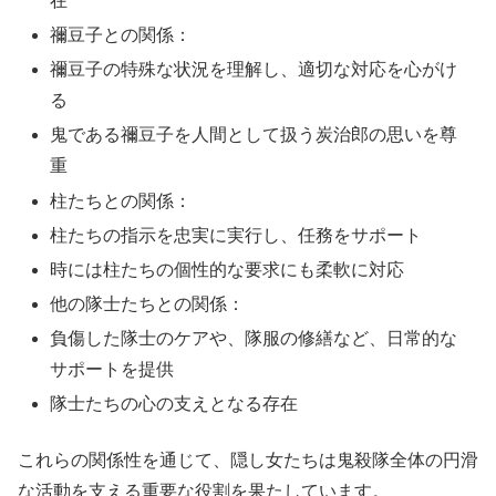
在
禰豆子との関係：
禰豆子の特殊な状況を理解し、適切な対応を心がけ
る
鬼である禰豆子を人間として扱う炭治郎の思いを尊
重
柱たちとの関係：
柱たちの指示を忠実に実行し、任務をサポート
時には柱たちの個性的な要求にも柔軟に対応
他の隊士たちとの関係：
負傷した隊士のケアや、隊服の修繕など、日常的な
サポートを提供
隊士たちの心の支えとなる存在
これらの関係性を通じて、隠し女たちは鬼殺隊全体の円滑
な活動を支える重要な役割を果たしています。