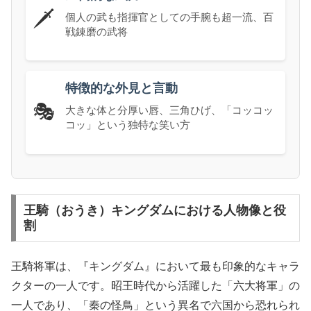
🗡️
個人の武も指揮官としての手腕も超一流、百
戦錬磨の武将
特徴的な外見と言動
🎭
大きな体と分厚い唇、三角ひげ、「コッコッ
コッ」という独特な笑い方
王騎（おうき）キングダムにおける人物像と役
割
王騎将軍は、『キングダム』において最も印象的なキャラ
クターの一人です。昭王時代から活躍した「六大将軍」の
一人であり、「秦の怪鳥」という異名で六国から恐れられ