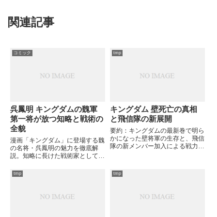
関連記事
コミック
tmp
呉鳳明 キングダムの魏軍
キングダム 壁死亡の真相
第一将が放つ知略と戦術の
と飛信隊の新展開
全貌
要約：キングダムの最新巻で明ら
かになった壁将軍の生存と、飛信
漫画「キングダム」に登場する魏
隊の新メンバー加入による戦力強
の名将・呉鳳明の魅力を徹底解
化について解説します。李牧との
説。知略に長けた戦術家としての
新たな戦いが始まる中、どのよう
能力や人物像、作中での活躍を詳
な展開が待っているのでしょう
しく紹介します。あなたはこの魏
tmp
tmp
か？
の第一将の真の強さを知っていま
すか？