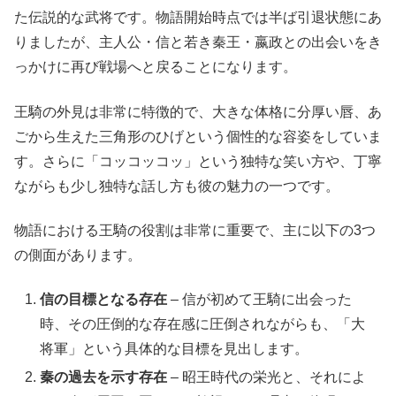
た伝説的な武将です。物語開始時点では半ば引退状態にあ
りましたが、主人公・信と若き秦王・嬴政との出会いをき
っかけに再び戦場へと戻ることになります。
王騎の外見は非常に特徴的で、大きな体格に分厚い唇、あ
ごから生えた三角形のひげという個性的な容姿をしていま
す。さらに「コッコッコッ」という独特な笑い方や、丁寧
ながらも少し独特な話し方も彼の魅力の一つです。
物語における王騎の役割は非常に重要で、主に以下の3つ
の側面があります。
信の目標となる存在
– 信が初めて王騎に出会った
時、その圧倒的な存在感に圧倒されながらも、「大
将軍」という具体的な目標を見出します。
秦の過去を示す存在
– 昭王時代の栄光と、それによ