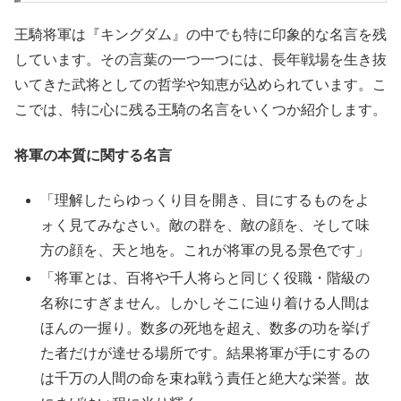
王騎将軍は『キングダム』の中でも特に印象的な名言を残
しています。その言葉の一つ一つには、長年戦場を生き抜
いてきた武将としての哲学や知恵が込められています。こ
こでは、特に心に残る王騎の名言をいくつか紹介します。
将軍の本質に関する名言
「理解したらゆっくり目を開き、目にするものをよ
ォく見てみなさい。敵の群を、敵の顔を、そして味
方の顔を、天と地を。これが将軍の見る景色です」
「将軍とは、百将や千人将らと同じく役職・階級の
名称にすぎません。しかしそこに辿り着ける人間は
ほんの一握り。数多の死地を超え、数多の功を挙げ
た者だけが達せる場所です。結果将軍が手にするの
は千万の人間の命を束ね戦う責任と絶大な栄誉。故