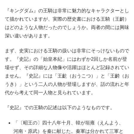
『キングダム』の王騎は非常に魅力的なキャラクターとし
て描かれていますが、実際の歴史書における王騎（王齮）
はどのような人物だったのでしょうか。両者の間には興味
深い違いがあります。
まず、史実における王騎の扱いは非常にそっけないもので
す。『史記』の「始皇本紀」にはわずか2回しか名前が登
場せず、その詳細な人物像や活躍はほとんど記録されてい
ません。『史記』には「王齕（おうこつ）」と「王齮（お
うき）」という二人の人物が登場しますが、話の流れと年
代から考えて同一人物と見られています。
『史記』での王騎の記述は以下のようなものです。
「〔昭王の〕四十八年十月、韓が垣雍（えんよう、
河南・原武）を秦に献じた。秦軍は分かれて三軍と