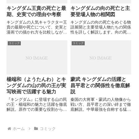
キングダム王賁の死亡と最
キングダムの向の死亡と主
期、史実での理由や考察
要登場人物の相関図
キングダムの人気キャラクター王
キングダムの向の死亡をめぐる物
賁の最期や死亡について、史実と
語展開と主要登場人物たちの関係
漫画での描かれ方を比較しながら
性を詳しく解説します。向の死が
考察します。王賁は実際にどのよ
どのように他のキャラクターに影
うな最期を迎えたのでしょうか？
響を与え、物語を動かしていくの
コミック
コミック
でしょうか？
楊端和（ようたんわ）とキ
蒙武 キングダムの活躍と
ングダムの山の民の王が実
昌平君との関係性を徹底解
写映画で活躍する魅力
説
『キングダム』に登場する山の民
秦国の大将軍・蒙武の人物像から
の王・楊端和の魅力と活躍を徹底
戦い方、昌平君との深い絆まで徹
解説。原作での重要な役割から実
底解説。中華最強を自称する猛将
写映画での長澤まさみの演技、そ
の知られざる過去と未来の展開と
して2025年放送予定のアニメ第6
は？あなたは蒙武と昌平君の最後
シリーズでの展開まで。楊端和の
の対決をどう予想する？
ホーム
コミック
圧倒的なカリスマ性と戦略的思考
はなぜ多くのファンを魅了するの