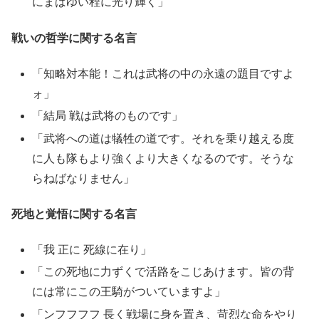
にまばゆい程に光り輝く」
戦いの哲学に関する名言
「知略対本能！これは武将の中の永遠の題目ですよ
ォ」
「結局 戦は武将のものです」
「武将への道は犠牲の道です。それを乗り越える度
に人も隊もより強くより大きくなるのです。そうな
らねばなりません」
死地と覚悟に関する名言
「我 正に 死線に在り」
「この死地に力ずくで活路をこじあけます。皆の背
には常にこの王騎がついていますよ」
「ンフフフフ 長く戦場に身を置き、苛烈な命をやり