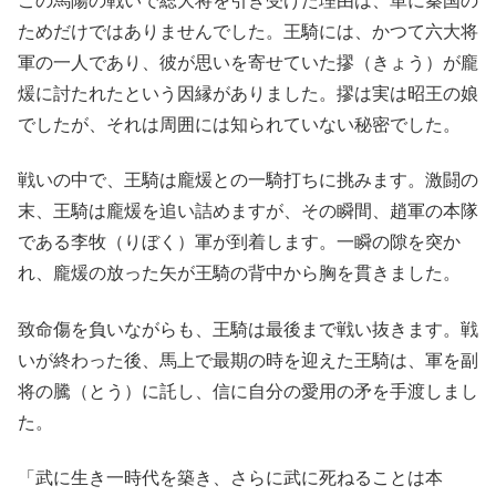
この馬陽の戦いで総大将を引き受けた理由は、単に秦国の
ためだけではありませんでした。王騎には、かつて六大将
軍の一人であり、彼が思いを寄せていた摎（きょう）が龐
煖に討たれたという因縁がありました。摎は実は昭王の娘
でしたが、それは周囲には知られていない秘密でした。
戦いの中で、王騎は龐煖との一騎打ちに挑みます。激闘の
末、王騎は龐煖を追い詰めますが、その瞬間、趙軍の本隊
である李牧（りぼく）軍が到着します。一瞬の隙を突か
れ、龐煖の放った矢が王騎の背中から胸を貫きました。
致命傷を負いながらも、王騎は最後まで戦い抜きます。戦
いが終わった後、馬上で最期の時を迎えた王騎は、軍を副
将の騰（とう）に託し、信に自分の愛用の矛を手渡しまし
た。
「武に生き一時代を築き、さらに武に死ねることは本