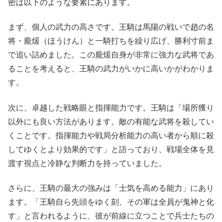
密は以下のような要素にあります。
まず、個人の武力の高さです。王騎は馬陽の戦いで趙の名
将・龐煖（ほうけん）と一騎打ちを繰り広げ、勝利寸前ま
で追い詰めました。この龐煖自身が非常に強力な武将であ
ることを考えると、王騎の武力がいかに高いかがわかりま
す。
次に、卓越した戦略眼と指揮能力です。王騎は「場所獲り
以外にも良い方法があります。敵の有能な武将を殺してい
くことです。指揮能力や戦局分析能力の高い者から順に殺
してゆくとより効果的です」と語っており、戦場全体を見
渡す視点と冷静な判断力を持っていました。
さらに、王騎の最大の強みは「士気を高める能力」にあり
ます。「王騎自ら先頭をゆく刻、その軍は全員が鬼神と化
す」と言われるように、彼が前線に立つことで兵士たちの