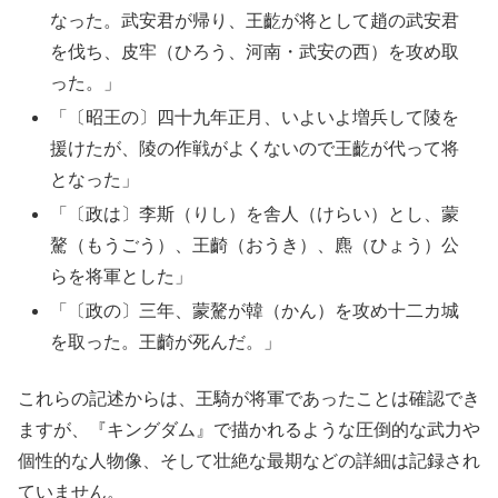
なった。武安君が帰り、王齕が将として趙の武安君
を伐ち、皮牢（ひろう、河南・武安の西）を攻め取
った。」
「〔昭王の〕四十九年正月、いよいよ増兵して陵を
援けたが、陵の作戦がよくないので王齕が代って将
となった」
「〔政は〕李斯（りし）を舎人（けらい）とし、蒙
驁（もうごう）、王齮（おうき）、麃（ひょう）公
らを将軍とした」
「〔政の〕三年、蒙驁が韓（かん）を攻め十二カ城
を取った。王齮が死んだ。」
これらの記述からは、王騎が将軍であったことは確認でき
ますが、『キングダム』で描かれるような圧倒的な武力や
個性的な人物像、そして壮絶な最期などの詳細は記録され
ていません。